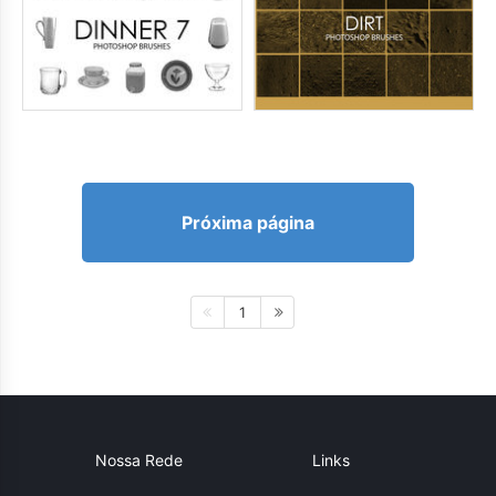
Próxima página
1
Nossa Rede
Links