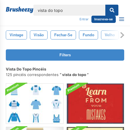
echar
Entrar
Inscreva-se
Vintage
Visão
Fechar-Se
Fundo
Velho
Su
Filters
Vista Do Topo Pincéis
125 pincéis correspondentes
vista do topo