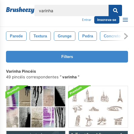
echar
Entrar
Inscreva-se
Parede
Textura
Grunge
Pedra
Concreto
Filters
Varinha Pincéis
49 pincéis correspondentes
varinha