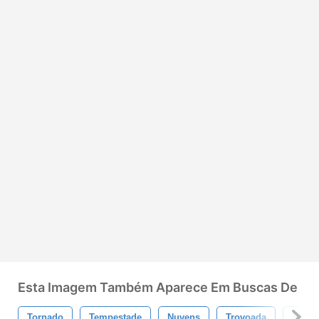
Esta Imagem Também Aparece Em Buscas De
Tornado
Tempestade
Nuvens
Trovoada
Nuvem