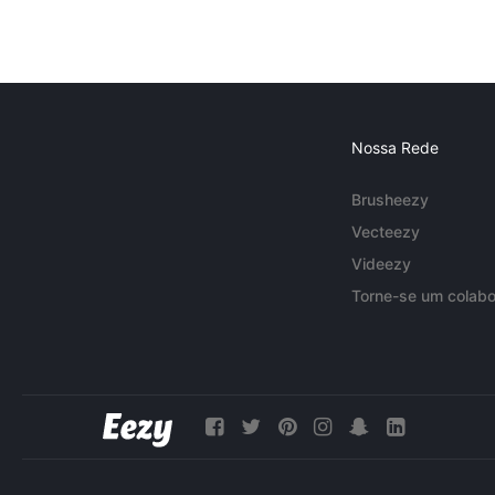
Nossa Rede
Brusheezy
Vecteezy
Videezy
Torne-se um colabo