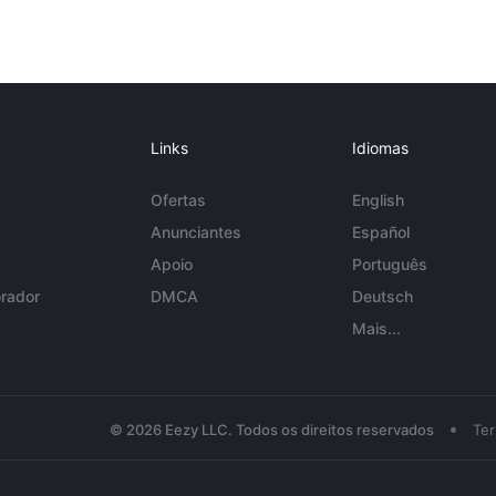
Links
Idiomas
Ofertas
English
Anunciantes
Español
Apoio
Português
rador
DMCA
Deutsch
Mais...
•
© 2026 Eezy LLC. Todos os direitos reservados
Te