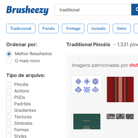
Tradicional
Fundo
Vintage
Isolado
Vetor
Ordenar por:
Traditional Pincéis
-
1.331 pi
Melhor Resultados
O mais novo
Imagens patrocinadas por
Tipo de arquivo:
Pincéis
Actions
PSDs
Padrões
Gradientes
Texturas
Símbolos
Formas
Styles