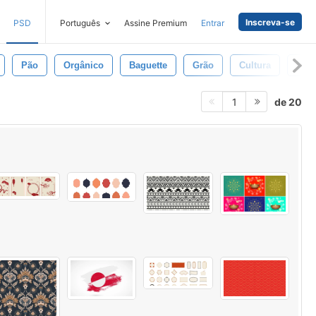
Inscreva-se
PSD
Português
Assine Premium
Entrar
Pão
Orgânico
Baguette
Grão
Cultura
Trig
de 20
1