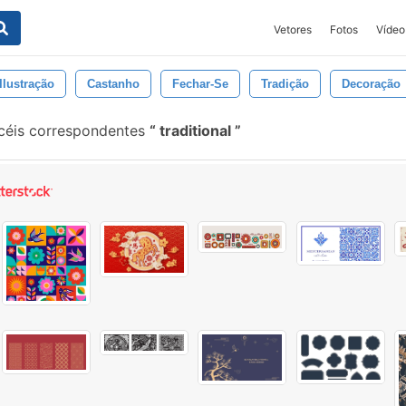
Vetores
Fotos
Vídeo
Ilustração
Castanho
Fechar-Se
Tradição
Decoração
ncéis correspondentes
traditional