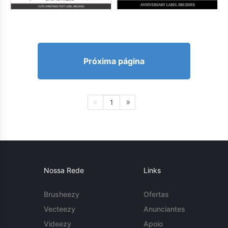
Próxima página
1
Nossa Rede
Links
Brusheezy
Ofertas
Vecteezy
Anunciantes
Videezy
Apoio