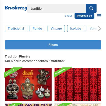
echar
Entrar
Inscreva-se
Tradicional
Fundo
Vintage
Isolado
Vetor
Filters
Tradition Pincéis
140 pincéis correspondentes
tradition