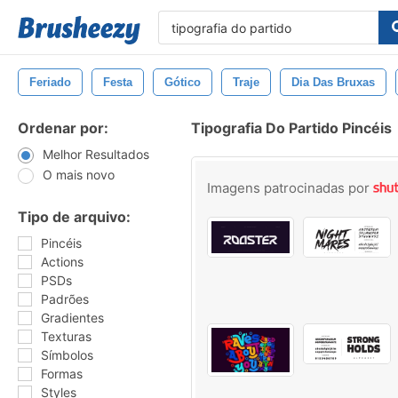
Feriado
Festa
Gótico
Traje
Dia Das Bruxas
Ordenar por:
Tipografia Do Partido Pincéis
Melhor Resultados
O mais novo
Imagens patrocinadas por
Tipo de arquivo:
Pincéis
Actions
PSDs
Padrões
Gradientes
Texturas
Símbolos
Formas
Styles