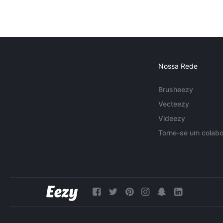
Nossa Rede
Brusheezy
Vecteezy
Videezy
Torne-se um colabo