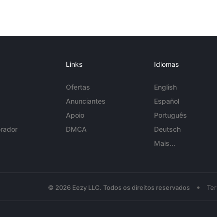
Links
Idiomas
Ofertas
English
Anunciantes
Español
Apoio
Português
rador
DMCA
Deutsch
Mais...
•
© 2026 Eezy LLC. Todos os direitos reservados
Te