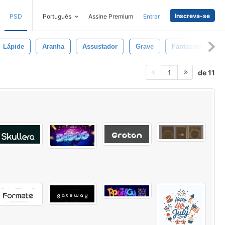
Inscreva-se
PSD
Português
Assine Premium
Entrar
Lápide
Aranha
Assustador
Grave
Fantasma
A
de 11
1