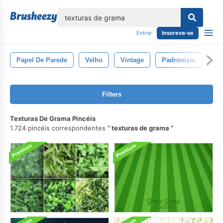
echar
Entrar
Inscreva-se
Papel De Parede
Velho
Vintage
Padronizar
Te
Filters
Texturas De Grama Pincéis
1.724 pincéis correspondentes
texturas de grama