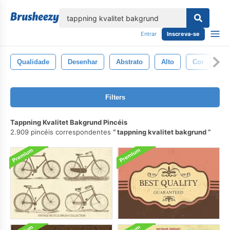
echar
Entrar
Inscreva-se
Qualidade
Desenhar
Abstrato
Alto
Cor
Vi
Filters
Tappning Kvalitet Bakgrund Pincéis
2.909 pincéis correspondentes
tappning kvalitet bakgrund