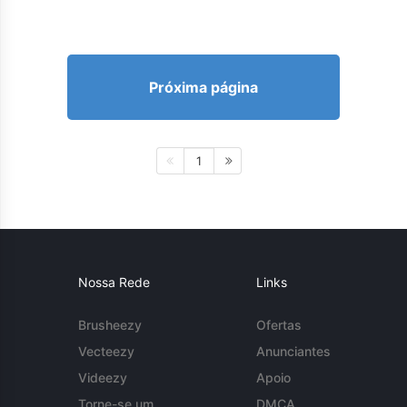
Próxima página
1
Nossa Rede
Links
Brusheezy
Ofertas
Vecteezy
Anunciantes
Videezy
Apoio
Torne-se um
DMCA