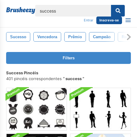
echar
Entrar
Inscreva-se
Sucesso
Vencedora
Prêmio
Campeão
Realiza
Filters
Success Pincéis
401 pincéis correspondentes
success