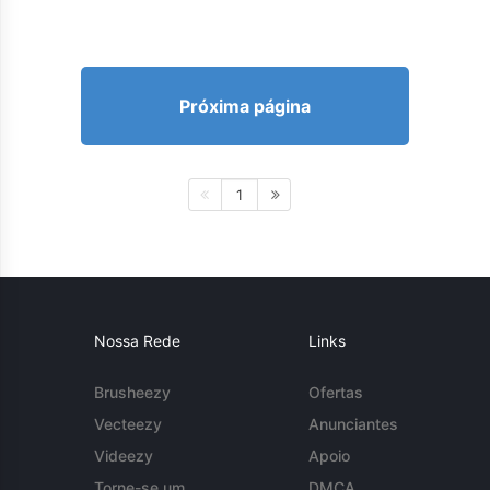
Próxima página
1
Nossa Rede
Links
Brusheezy
Ofertas
Vecteezy
Anunciantes
Videezy
Apoio
Torne-se um
DMCA