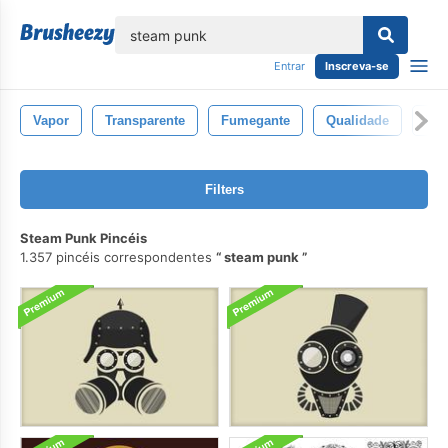
echar
Entrar
Inscreva-se
Vapor
Transparente
Fumegante
Qualidade
Esp
Filters
Steam Punk Pincéis
1.357 pincéis correspondentes
steam punk