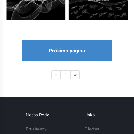
Próxima página
1
Nossa Rede
Links
Brusheezy
Ofertas