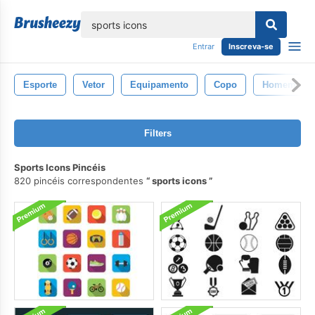
echar
Entrar
Inscreva-se
Esporte
Vetor
Equipamento
Copo
Homem
Filters
Sports Icons Pincéis
820 pincéis correspondentes
sports icons