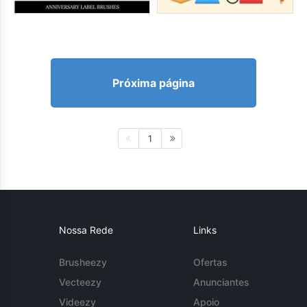
Próxima página
1
Nossa Rede
Links
Brusheezy
Ofertas
Vecteezy
Anunciantes
Videezy
Apoio