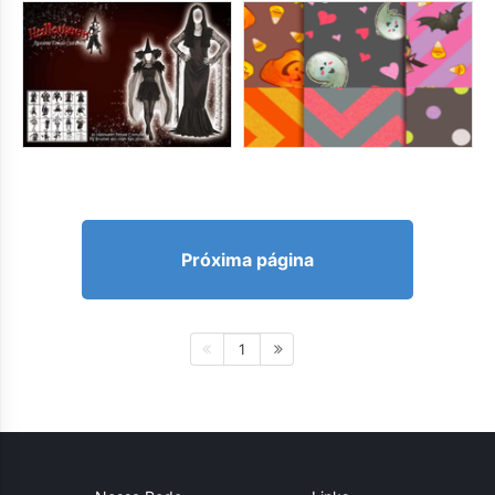
Próxima página
1