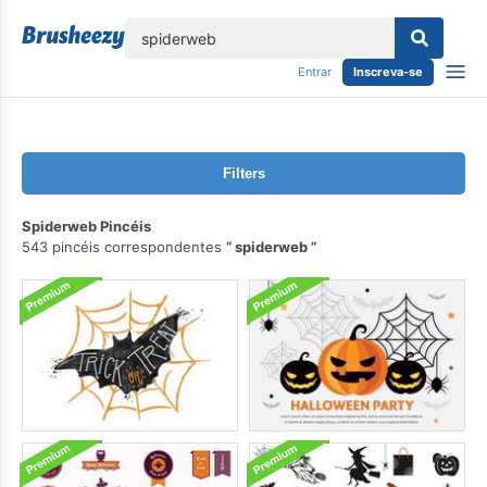
echar
Entrar
Inscreva-se
Filters
Spiderweb Pincéis
543 pincéis correspondentes
spiderweb