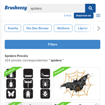
echar
Entrar
Inscreva-se
Aranha
Dia Das Bruxas
Abóbora
Lápide
Assus
Filters
Spiders Pincéis
324 pincéis correspondentes
spiders