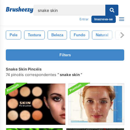
echar
Entrar
Inscreva-se
Pele
Textura
Beleza
Fundo
Natural
Retoc
Filters
Snake Skin Pincéis
74 pincéis correspondentes
snake skin