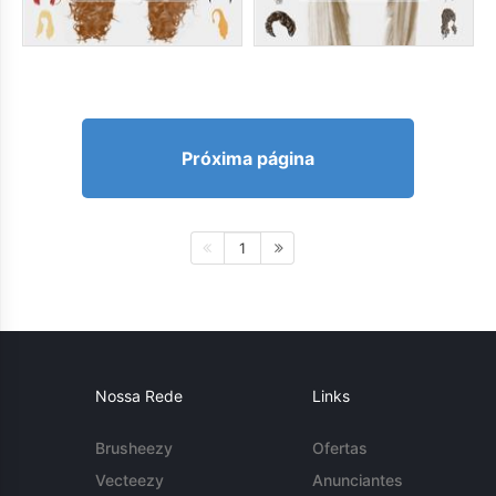
Próxima página
1
Nossa Rede
Links
Brusheezy
Ofertas
Vecteezy
Anunciantes