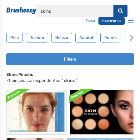
echar
Entrar
Inscreva-se
Pele
Textura
Beleza
Natural
Fundo
Retoc
Filters
Skins Pincéis
71 pincéis correspondentes
skins