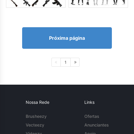
Próxima página
1
Nossa Rede
Links
Brusheezy
Ofertas
Vecteezy
Anunciantes
Videezy
Apoio