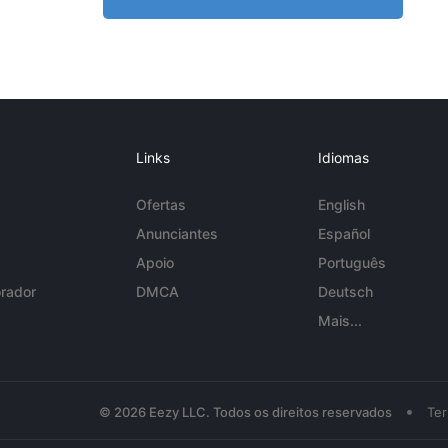
Links
Idiomas
Ofertas
English
Anunciantes
Español
Apoio
Português
rador
DMCA
Deutsch
Mais...
•
© 2026 Eezy LLC. Todos os direitos reservados
Te