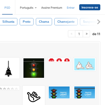
Inscreva-se
PSD
Português
Assine Premium
Entrar
Silhueta
Preto
Chama
Chamejante
Suspensão
de 11
1