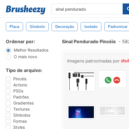
Placa
Símbolo
Decoração
Isolado
Padronizar
Ordenar por:
Sinal Pendurado Pincéis
-
582
Melhor Resultados
O mais novo
Imagens patrocinadas por
Tipo de arquivo:
Pincéis
Actions
PSDs
Padrões
Gradientes
Texturas
Símbolos
Formas
Styles