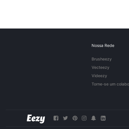
Nossa Rede
Brusheezy
Vecteezy
Videezy
Torne-se um colabo