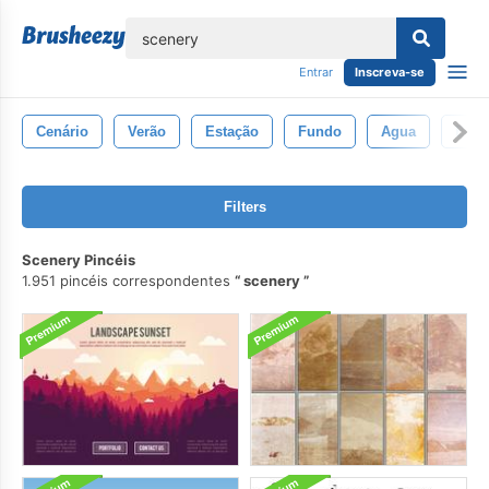
echar
Entrar
Inscreva-se
Cenário
Verão
Estação
Fundo
Agua
Boni
Filters
Scenery Pincéis
1.951 pincéis correspondentes
scenery