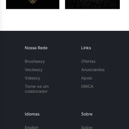
Nossa Rede
Links
Brusheezy
Ofertas
Vecteezy
Anunciantes
Videezy
Apoio
Torne-se um
DMCA
colaborador
Idiomas
Sobre
English
Sobre