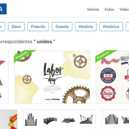
Vetores
Fotos
Vídeo
o
Deus
Francês
Guarda
História
Histórico
orrespondentes
unidos