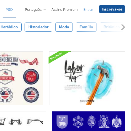
Inscreva-se
PSD
Português
Assine Premium
Entrar
Heráldico
Historiador
Moda
Família
Britânico