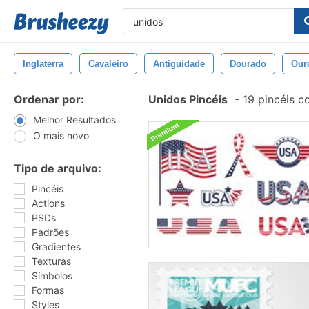
Inglaterra
Cavaleiro
Antiguidade
Dourado
Our
Ordenar por:
Unidos Pincéis
-
19 pincéis c
Melhor Resultados
O mais novo
Tipo de arquivo:
Pincéis
Actions
PSDs
Padrões
Gradientes
Texturas
Símbolos
Formas
Styles