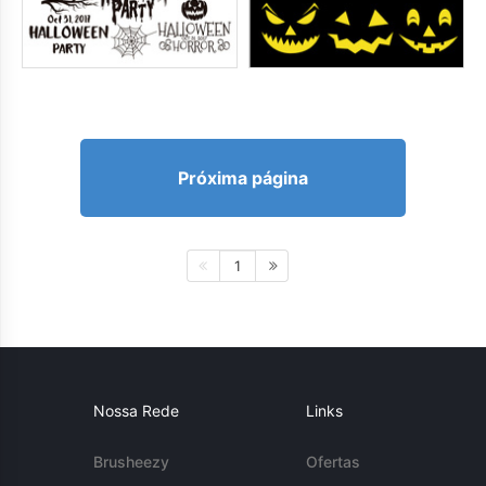
Próxima página
1
Nossa Rede
Links
Brusheezy
Ofertas