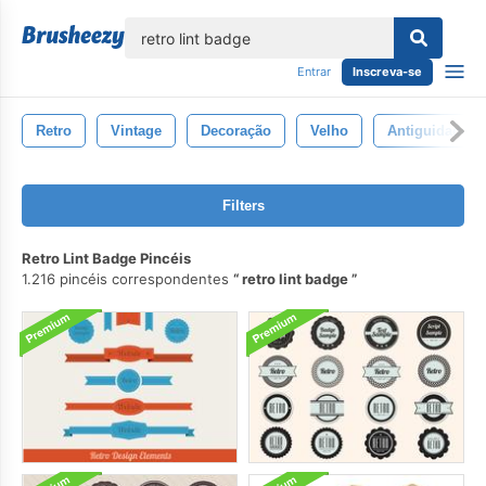
echar
Entrar
Inscreva-se
Retro
Vintage
Decoração
Velho
Antiguidade
Filters
Retro Lint Badge Pincéis
1.216 pincéis correspondentes
retro lint badge