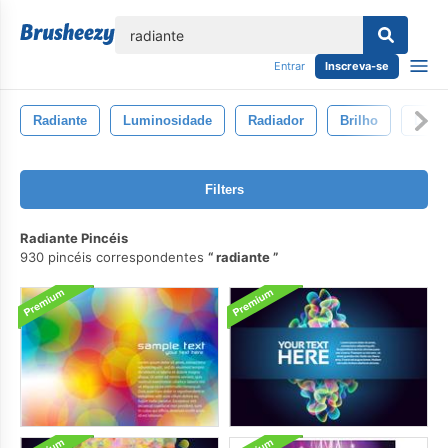
echar
Entrar
Inscreva-se
Radiante
Luminosidade
Radiador
Brilho
Luz R
Filters
Radiante Pincéis
930 pincéis correspondentes
radiante