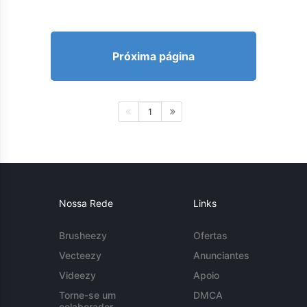
Próxima página
1
Nossa Rede
Links
Brusheezy
Ofertas
Vecteezy
Anunciantes
Videezy
Apoio
Torne-se um
DMCA
colaborador