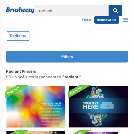
echar
Entrar
Inscreva-se
Radiante
Filters
Radiant Pincéis
930 pincéis correspondentes
radiant