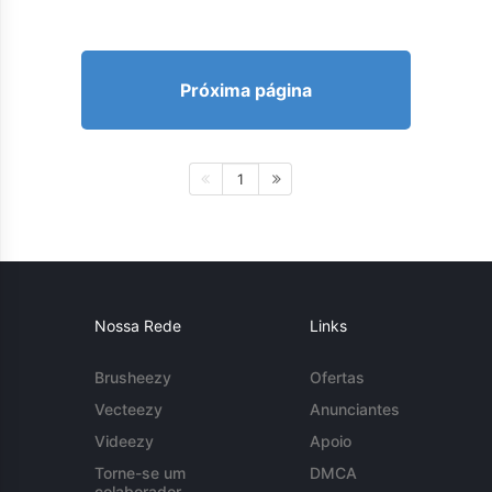
Próxima página
1
Nossa Rede
Links
Brusheezy
Ofertas
Vecteezy
Anunciantes
Videezy
Apoio
Torne-se um
DMCA
colaborador