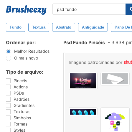
Fundo
Textura
Abstrato
Antiguidade
Pano De
Ordenar por:
Psd Fundo Pincéis
-
3.938 pi
Melhor Resultados
O mais novo
Imagens patrocinadas por
Tipo de arquivo:
Pincéis
Actions
PSDs
Padrões
Gradientes
Texturas
Símbolos
Formas
Styles