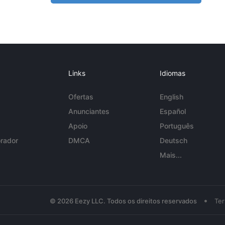
Links
Idiomas
Ofertas
English
Anunciantes
Español
Apoio
Português
rador
DMCA
Deutsch
Mais...
•
© 2026 Eezy LLC. Todos os direitos reservados
Te