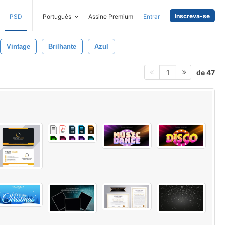
Inscreva-se
PSD
Português
Assine Premium
Entrar
Vintage
Brilhante
Azul
de 47
1