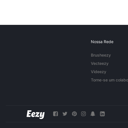
Nossa Rede
Brusheezy
Vecteezy
Videezy
Torne-se um colabo