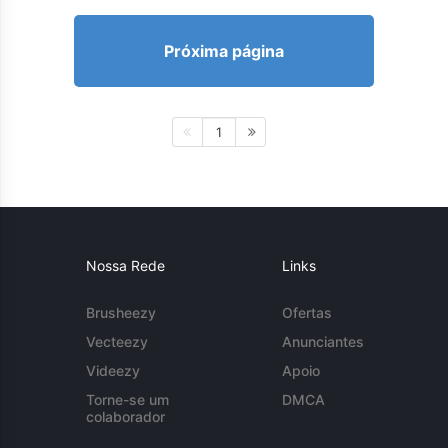
Próxima página
1
Nossa Rede
Links
Brusheezy
Ofertas
Vecteezy
Anunciantes
Videezy
Apoio
Torne-se um
DMCA
colaborador