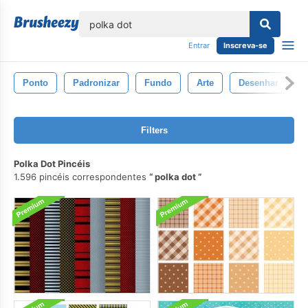
echar
Entrar
Inscreva-se
Ponto
Padronizar
Fundo
Arte
Desenhar
G
Filters
Polka Dot Pincéis
1.596 pincéis correspondentes
polka dot