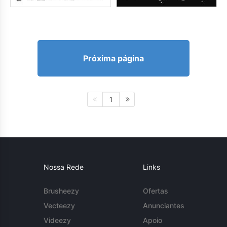
Próxima página
1
Nossa Rede
Links
Brusheezy
Ofertas
Vecteezy
Anunciantes
Videezy
Apoio