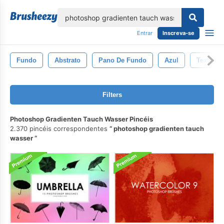
echar
Entrar
Inscreva-se
Fundo
Abstrato
Pano De Fundo
Azul
Textura
Filters
Photoshop Gradienten Tauch Wasser Pincéis
2.370 pincéis correspondentes
photoshop gradienten tauch
wasser