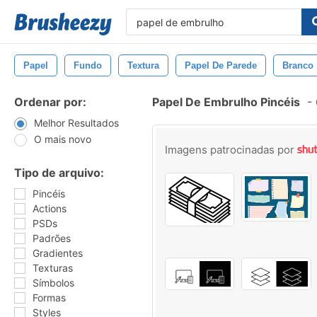
Papel
Fundo
Textura
Papel De Parede
Branco
Ordenar por:
Papel De Embrulho Pincéis
-
Melhor Resultados
O mais novo
Imagens patrocinadas por
Tipo de arquivo:
Pincéis
Actions
PSDs
Padrões
Gradientes
Texturas
Símbolos
Formas
Styles