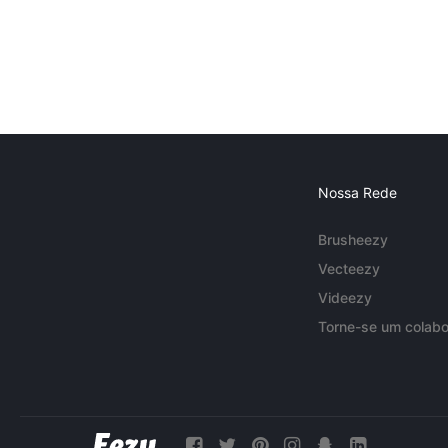
Nossa Rede
Brusheezy
Vecteezy
Videezy
Torne-se um colabo