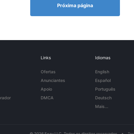
Próxima página
Links
Idiomas
Ofertas
English
Anunciantes
Español
Apoio
Português
rador
DMCA
Deutsch
Mais...
•
© 2026 Eezy LLC. Todos os direitos reservados
Te