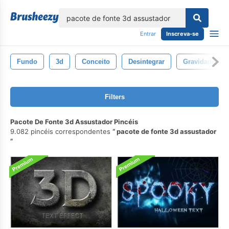
echar
Entrar
Inscreva-se
Fundo
3d
Conceito
Desintegrar
Gravidade
Filters
Pacote De Fonte 3d Assustador Pincéis
9.082 pincéis correspondentes
pacote de fonte 3d assustador