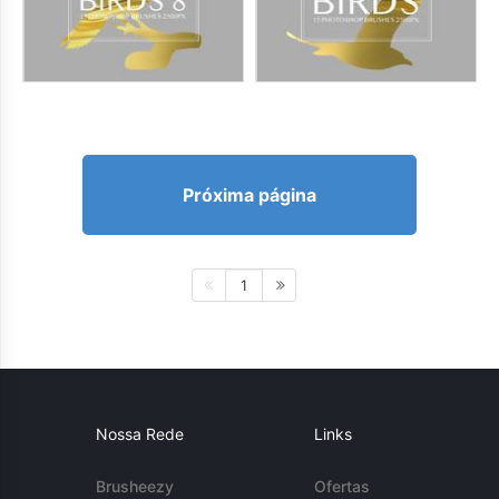
Próxima página
1
Nossa Rede
Links
Brusheezy
Ofertas