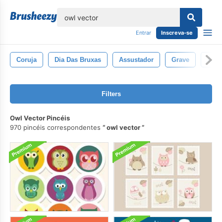
echar
Entrar
Inscreva-se
Coruja
Dia Das Bruxas
Assustador
Grave
Abó
Filters
Owl Vector Pincéis
970 pincéis correspondentes
owl vector