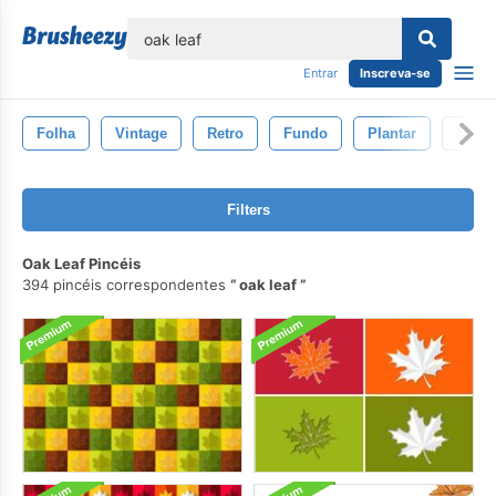
echar
Entrar
Inscreva-se
Folha
Vintage
Retro
Fundo
Plantar
Natur
Filters
Oak Leaf Pincéis
394 pincéis correspondentes
oak leaf