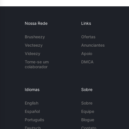
Nossa Rede
Links
Brusheezy
Ofertas
Vecteezy
Anunciantes
Videezy
Apoio
Torne-se um
DMCA
colaborador
Idiomas
Sobre
English
Sobre
Español
Equipe
Português
Blogue
Deutsch
Contato