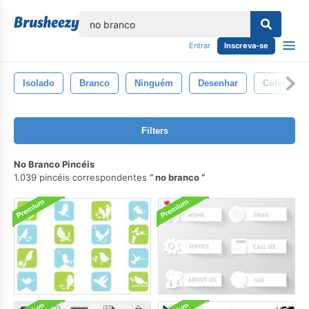
echar
Entrar
Inscreva-se
Isolado
Branco
Ninguém
Desenhar
Coleção
Filters
No Branco Pincéis
1.039 pincéis correspondentes
no branco