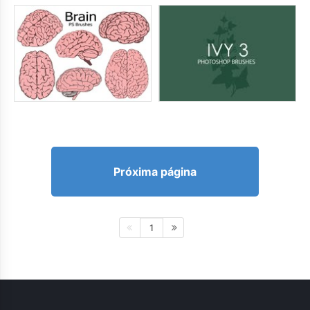
Próxima página
1