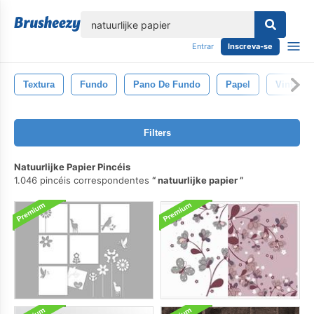
echar
Entrar
Inscreva-se
Textura
Fundo
Pano De Fundo
Papel
Vintage
Filters
Natuurlijke Papier Pincéis
1.046 pincéis correspondentes
natuurlijke papier