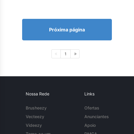
Próxima página
1
Nossa Rede
Links
Brusheezy
Ofertas
Vecteezy
Anunciantes
Videezy
Apoio
Torne-se um
DMCA