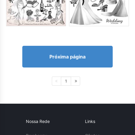
Próxima página
1
Nossa Rede
Links