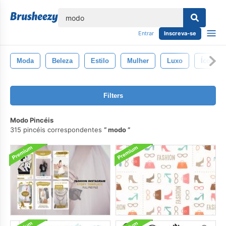
echar
Entrar
Inscreva-se
Moda
Beleza
Estilo
Mulher
Luxo
Ícone
Filters
Modo Pincéis
315 pincéis correspondentes
modo