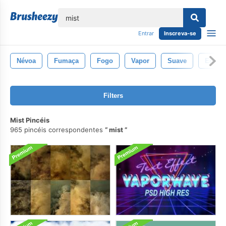
echar
Entrar
Inscreva-se
Névoa
Fumaça
Fogo
Vapor
Suave
Energi
Filters
Mist Pincéis
965 pincéis correspondentes
mist