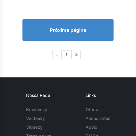
Próxima página
1
Nossa Rede
Links
Brusheezy
Ofertas
Vecteezy
Anunciantes
Videezy
Apoio
Torne-se um
DMCA