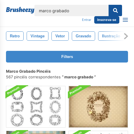
echar
Entrar
Inscreva-se
Retro
Vintage
Vetor
Gravado
Ilustração
G
Filters
Marco Grabado Pincéis
567 pincéis correspondentes
marco grabado