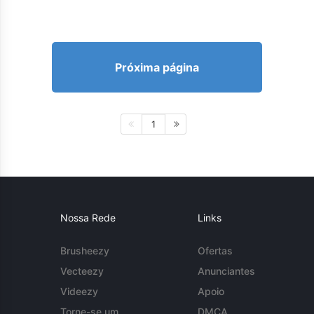
Próxima página
1
Nossa Rede
Links
Brusheezy
Ofertas
Vecteezy
Anunciantes
Videezy
Apoio
Torne-se um
DMCA