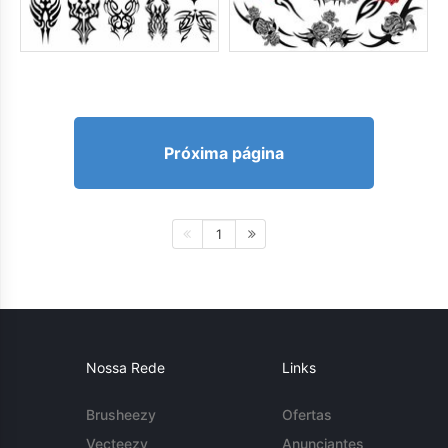
Próxima página
1
Nossa Rede
Links
Brusheezy
Ofertas
Vecteezy
Anunciantes