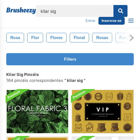
echar
Entrar
Inscreva-se
Rosa
Flor
Flores
Floral
Rosas
Fundo
Filters
Kliar Sig Pincéis
164 pincéis correspondentes
kliar sig