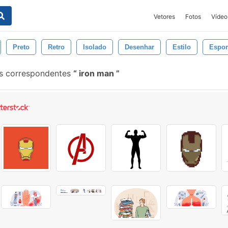
Vetores
Fotos
Vídeo
Preto
Retro
Isolado
Desenhar
Estilo
Espor
s correspondentes
iron man