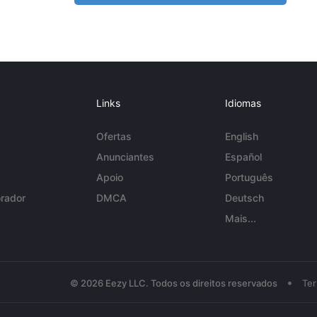
Links
Idiomas
Ofertas
English
Anunciantes
Español
Apoio
Português
rador
DMCA
Deutsch
Mais...
•
© 2026 Eezy LLC. Todos os direitos reservados
Te