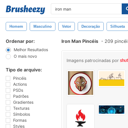
Homem
Masculino
Vetor
Decoração
Silhueta
Ordenar por:
Iron Man Pincéis
-
209 pincéi
Melhor Resultados
O mais novo
Imagens patrocinadas por
Tipo de arquivo:
Pincéis
Actions
PSDs
Padrões
Gradientes
Texturas
Símbolos
Formas
Styles