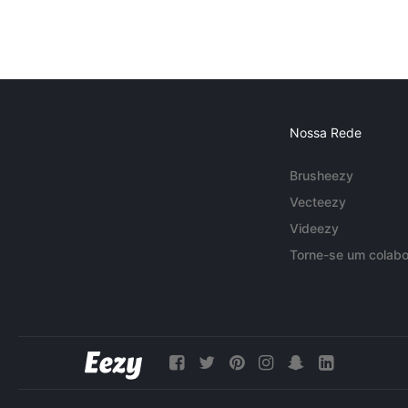
Nossa Rede
Brusheezy
Vecteezy
Videezy
Torne-se um colabo