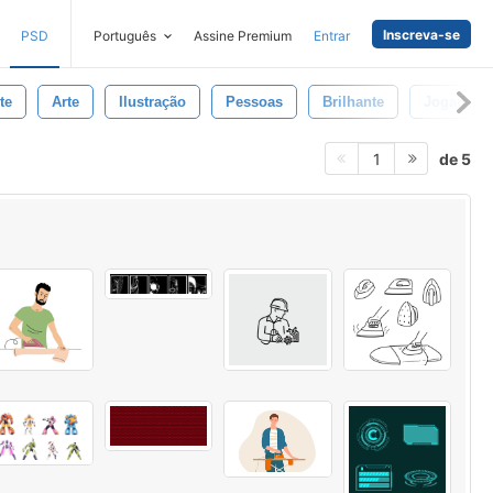
Inscreva-se
PSD
Português
Assine Premium
Entrar
te
Arte
Ilustração
Pessoas
Brilhante
Jogador
de 5
1