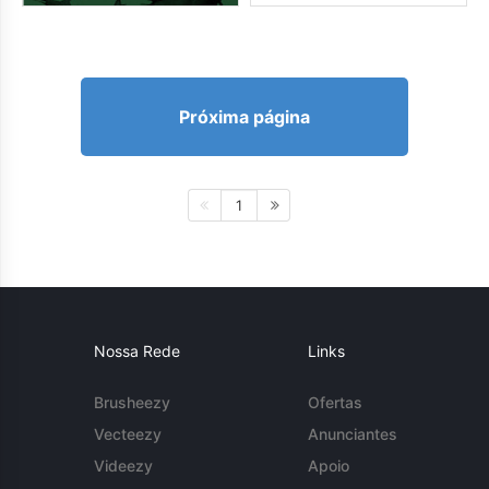
Próxima página
1
Nossa Rede
Links
Brusheezy
Ofertas
Vecteezy
Anunciantes
Videezy
Apoio