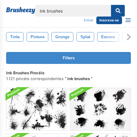
echar
Entrar
Inscreva-se
Tinta
Pintura
Grunge
Splat
Escova
Fund
Filters
Ink Brushes Pincéis
1.121 pincéis correspondentes
ink brushes