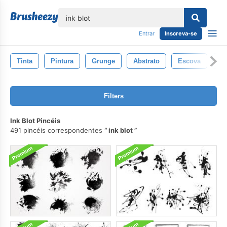
echar
Entrar
Inscreva-se
Tinta
Pintura
Grunge
Abstrato
Escova
Fu
Filters
Ink Blot Pincéis
491 pincéis correspondentes
ink blot