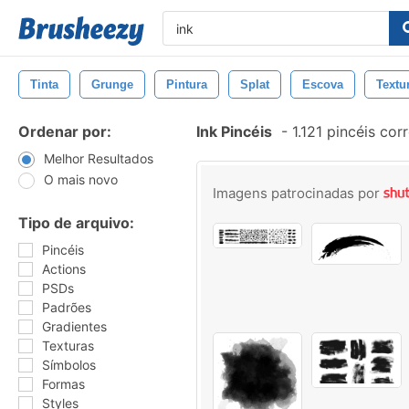
Tinta
Grunge
Pintura
Splat
Escova
Textu
Ordenar por:
Ink Pincéis
-
1.121 pincéis co
Melhor Resultados
O mais novo
Imagens patrocinadas por
Tipo de arquivo:
Pincéis
Actions
PSDs
Padrões
Gradientes
Texturas
Símbolos
Formas
Styles