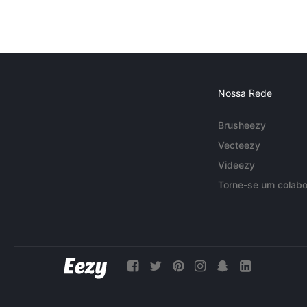
Nossa Rede
Brusheezy
Vecteezy
Videezy
Torne-se um colabo