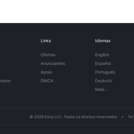
Links
Idiomas
Ofertas
English
Anunciantes
Español
Apoio
Português
rador
DMCA
Deutsch
Mais...
•
© 2026 Eezy LLC. Todos os direitos reservados
Te