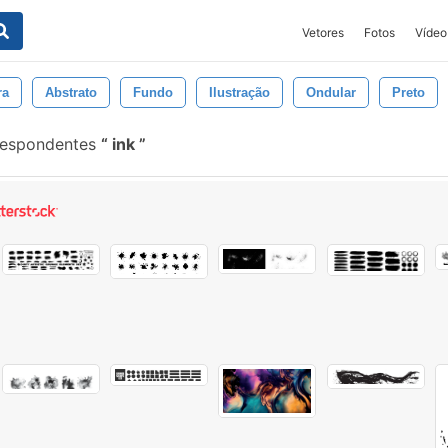
Vetores
Fotos
Vídeo
ra
Abstrato
Fundo
Ilustração
Ondular
Preto
rrespondentes
ink