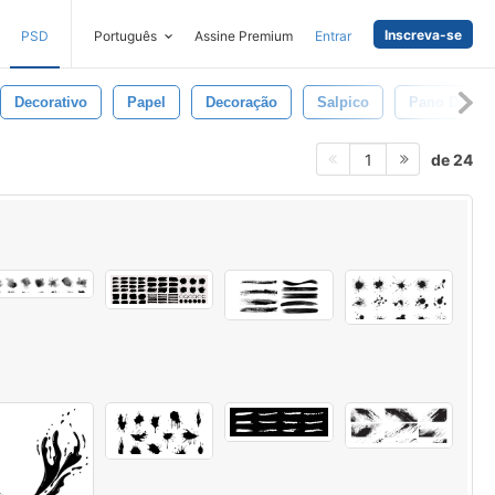
Inscreva-se
PSD
Português
Assine Premium
Entrar
Decorativo
Papel
Decoração
Salpico
Pano De Fu
de 24
1