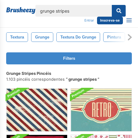
echar
Entrar
Inscreva-se
Textura
Grunge
Textura Do Grunge
Pintura
Ac
Filters
Grunge Stripes Pincéis
1.103 pincéis correspondentes
grunge stripes