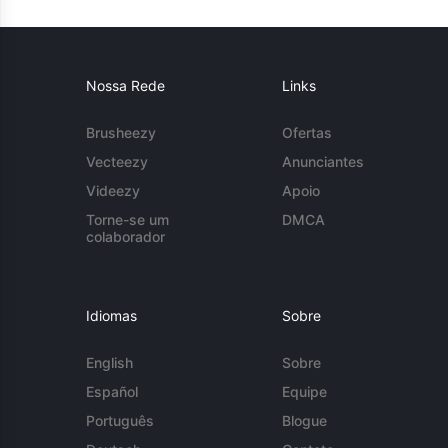
Nossa Rede
Links
Brusheezy
Ofertas
Vecteezy
Anunciantes
Videezy
Apoio
Torne-se um
DMCA
colaborador
Idiomas
Sobre
English
Sobre
Español
Equipe
Português
Blogue