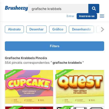
echar
Entrar
Inscreva-se
Abstrato
Desenhar
Gráfico
Desenhando
Ilustr
Filters
Grafische Krabbels Pincéis
554 pincéis correspondentes
grafische krabbels