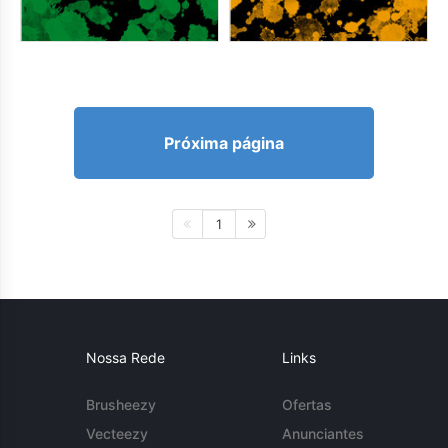
Próxima página
1
Nossa Rede
Links
Brusheezy
Ofertas
Vecteezy
Anunciantes