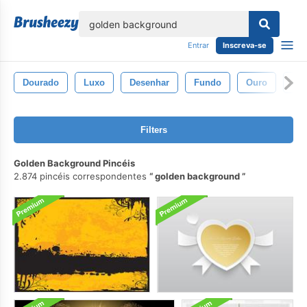
echar
Entrar
Inscreva-se
Dourado
Luxo
Desenhar
Fundo
Ouro
Bri
Filters
Golden Background Pincéis
2.874 pincéis correspondentes
golden background