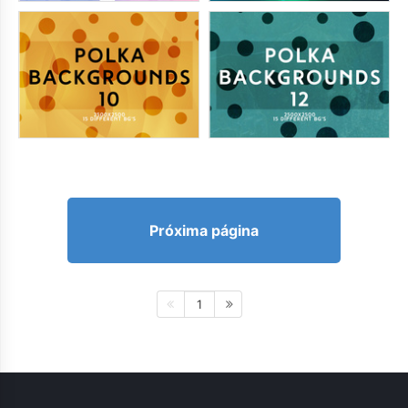
Próxima página
1