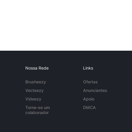
Nossa Rede
Links
Brusheezy
Ofertas
Vecteezy
Anunciantes
Videezy
Apoio
Torne-se um
DMCA
colaborador