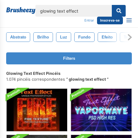
echar
Entrar
Inscreva-se
Abstrato
Brilho
Luz
Fundo
Efeito
Transp
Filters
Glowing Text Effect Pincéis
1.074 pincéis correspondentes
glowing text effect