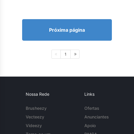
Próxima página
1
Nossa Rede
Links
Brusheezy
Ofertas
Vecteezy
Anunciantes
Videezy
Apoio