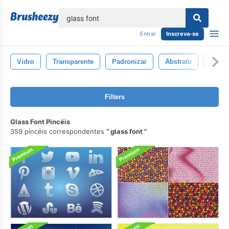
echar
Entrar
Inscreva-se
Vidro
Transparente
Padronizar
Abstrato
Parti
Filters
Glass Font Pincéis
359 pincéis correspondentes
glass font