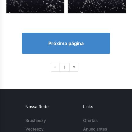
Próxima página
1
Nossa Rede
Links
Brusheezy
Ofertas
Vecteezy
Anunciantes