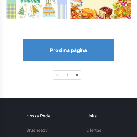
Próxima página
1
Nossa Rede
Links
Brusheezy
Ofertas