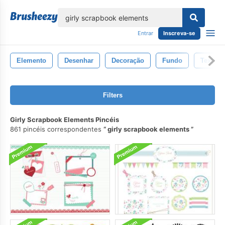
echar
Entrar
Inscreva-se
Elemento
Desenhar
Decoração
Fundo
Textura
Filters
Girly Scrapbook Elements Pincéis
861 pincéis correspondentes
girly scrapbook elements