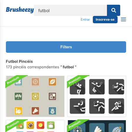
echar
Entrar
Inscreva-se
Filters
Futbol Pincéis
173 pincéis correspondentes
futbol