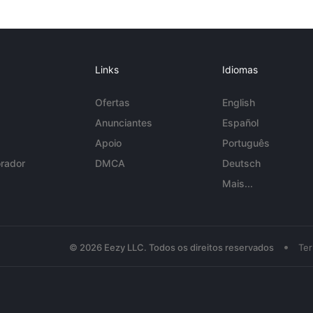
Links
Idiomas
Ofertas
English
Anunciantes
Español
Apoio
Português
rador
DMCA
Deutsch
Mais...
•
© 2026 Eezy LLC. Todos os direitos reservados
Te