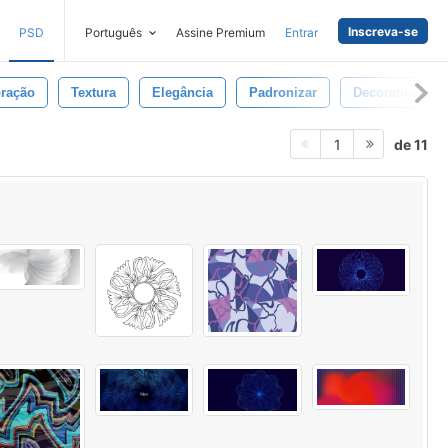
Inscreva-se
PSD
Português
Assine Premium
Entrar
ração
Textura
Elegância
Padronizar
Decorativo
de 11
1