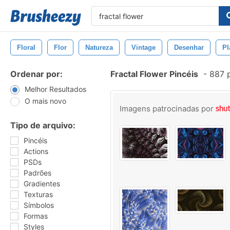
Floral
Flor
Natureza
Vintage
Desenhar
Pl
Ordenar por:
Fractal Flower Pincéis
-
887 p
Melhor Resultados
O mais novo
Imagens patrocinadas por
Tipo de arquivo:
Pincéis
Actions
PSDs
Padrões
Gradientes
Texturas
Símbolos
Formas
Styles