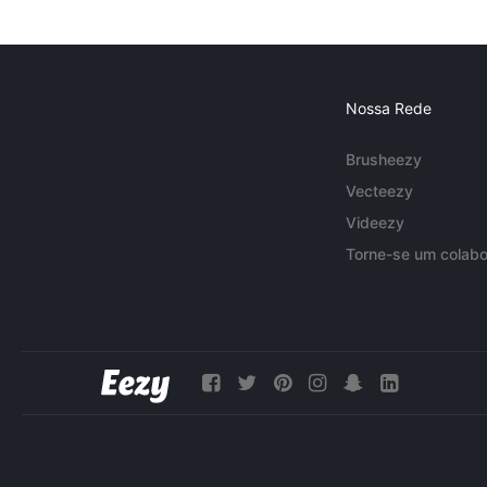
Nossa Rede
Brusheezy
Vecteezy
Videezy
Torne-se um colabo