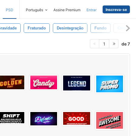
Inscreva-se
PSD
Português
Assine Premium
Entrar
ravidade
Fraturado
Desintegração
Fundo
Cristal
de 7
1