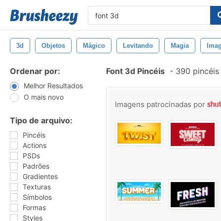
3d
Objetos
Mágico
Levitando
Magia
Imag
Ordenar por:
Font 3d Pincéis
-
390 pincéis
Melhor Resultados
O mais novo
Imagens patrocinadas por
Tipo de arquivo:
Pincéis
Actions
PSDs
Padrões
Gradientes
Texturas
Símbolos
Formas
Styles