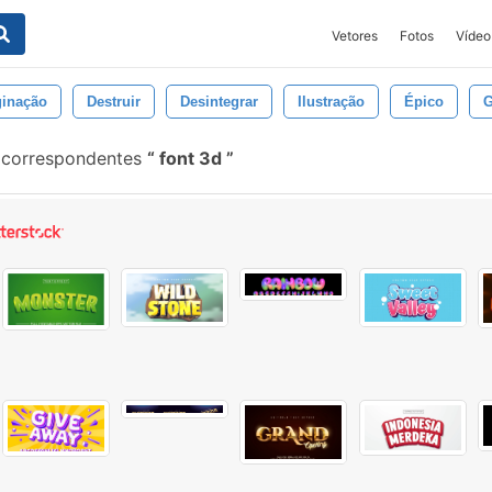
Vetores
Fotos
Vídeo
inação
Destruir
Desintegrar
Ilustração
Épico
G
 correspondentes
font 3d