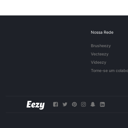
Nossa Rede
Brusheezy
Vecteezy
Videezy
Torne-se um colabo