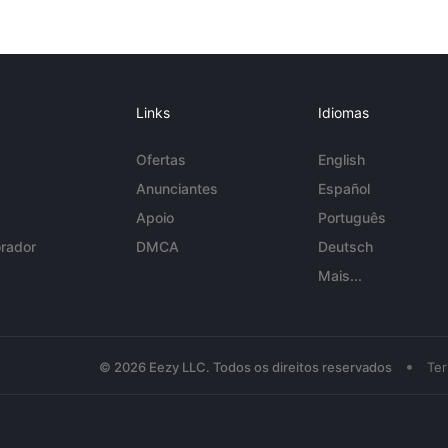
Links
Idiomas
Ofertas
English
Anunciantes
Español
Apoio
Português
rador
DMCA
Deutsch
Mais...
•
© 2026 Eezy LLC. Todos os direitos reservados
Te