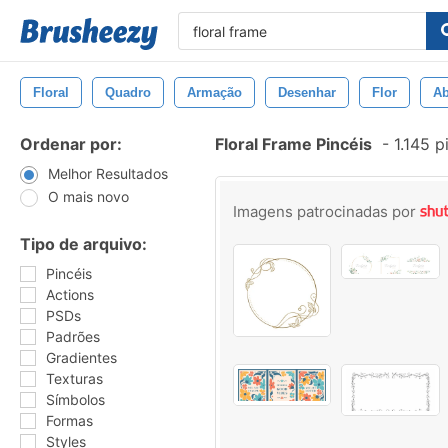
Floral
Quadro
Armação
Desenhar
Flor
Ab
Ordenar por:
Floral Frame Pincéis
-
1.145 p
Melhor Resultados
O mais novo
Imagens patrocinadas por
Tipo de arquivo:
Pincéis
Actions
PSDs
Padrões
Gradientes
Texturas
Símbolos
Formas
Styles