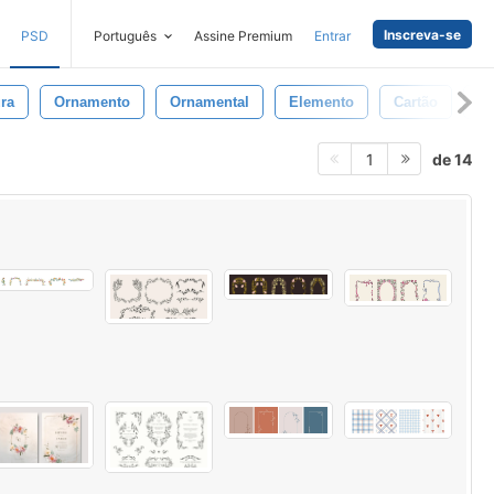
Inscreva-se
PSD
Português
Assine Premium
Entrar
ura
Ornamento
Ornamental
Elemento
Cartão
S
de 14
1