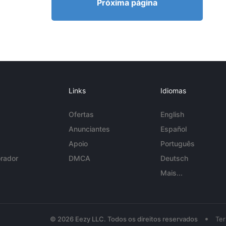
Próxima página
Links
Idiomas
Ofertas
English
Anunciantes
Español
Apoio
Português
rador
DMCA
Deutsch
Mais...
•
© 2026 Eezy LLC. Todos os direitos reservados
Te