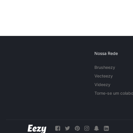
Nossa Rede
Brusheezy
Vecteezy
Videezy
Torne-se um colabo